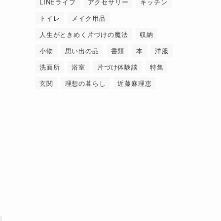
LINEライブ
アクセサリー
キッチン
トイレ
メイク用品
人生がときめく片づけの魔法
収納
小物
思い出の品
書類
本
洋服
洗面所
浴室
片づけ体験談
特集
玄関
理想の暮らし
近藤麻理恵