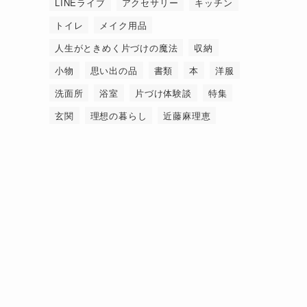
LINEライブ
アクセサリー
キッチン
トイレ
メイク用品
人生がときめく片づけの魔法
収納
小物
思い出の品
書類
本
洋服
洗面所
浴室
片づけ体験談
特集
玄関
理想の暮らし
近藤麻理恵