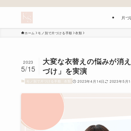
片づ
ホーム
モノ別で片づける手順
衣類
大変な衣替えの悩みが消
2023
5/15
づけ」を実演
モノ別で片づける手順
衣類
2023年4月14日
2023年5月