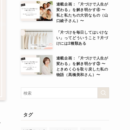
連載企画：「片づけで人生が
変わる」を解き明かす④ 〜
私と私たちの大切なもの（山
口綾子さん）〜
「片づけを毎日してはいけな
い」ってどういうこと？片づ
けには2種類ある
連載企画：「片づけで人生が
変わる」を解き明かす③ 〜
ときめく心を取り戻した私の
物語（髙橋美和さん）〜
タグ
で