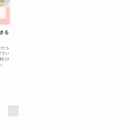
きる
いたら
ぎてい
痛むけ
う。
1