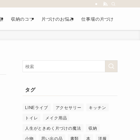
順
収納のコツ
片づけのお悩み
仕事場の片づけ
タグ
LINEライブ
アクセサリー
キッチン
トイレ
メイク用品
人生がときめく片づけの魔法
収納
小物
思い出の品
書類
本
洋服